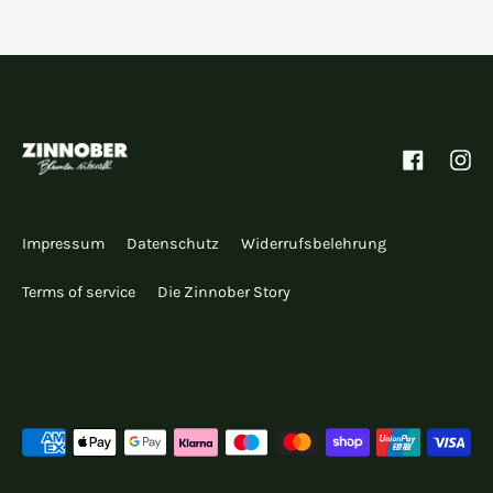
Facebook
Inst
Impressum
Datenschutz
Widerrufsbelehrung
Terms of service
Die Zinnober Story
Akzeptierte
Zahlungsarten